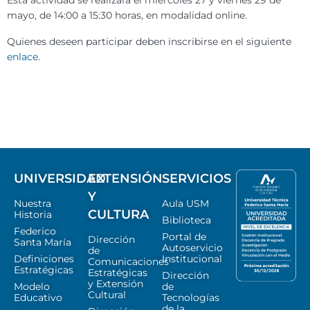
Esta actividad se realizará el miércoles 27 y viernes 29 de
mayo, de 14:00 a 15:30 horas, en modalidad online.
Quienes deseen participar deben inscribirse en el siguiente
enlace
.
UNIVERSIDAD
EXTENSIÓN
SERVICIOS
Y
Nuestra
Aula USM
CULTURA
Historia
Biblioteca
Federico
Portal de
Dirección
Santa María
Autoservicio
de
Definiciones
Institucional
Comunicaciones
Estratégicas
Estratégicas
Dirección
y Extensión
Modelo
de
Cultural
Educativo
Tecnologías
de la