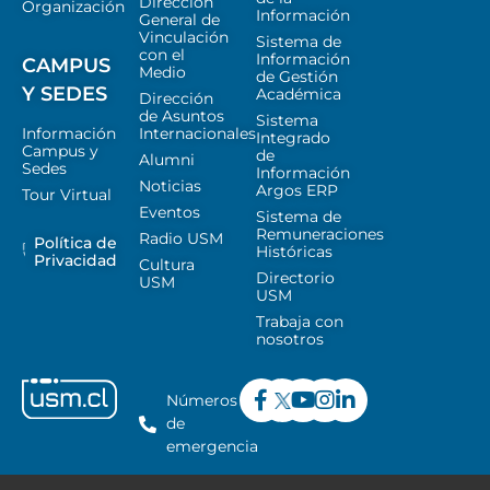
Dirección
Organización
Información
General de
Vinculación
Sistema de
con el
Información
CAMPUS
Medio
de Gestión
Y SEDES
Académica
Dirección
de Asuntos
Sistema
Información
Internacionales
Integrado
Campus y
de
Alumni
Sedes
Información
Noticias
Argos ERP
Tour Virtual
Eventos
Sistema de
Remuneraciones
Radio USM
Política de
Históricas
Privacidad
Cultura
Directorio
USM
USM
Trabaja con
nosotros
Números
de
emergencia