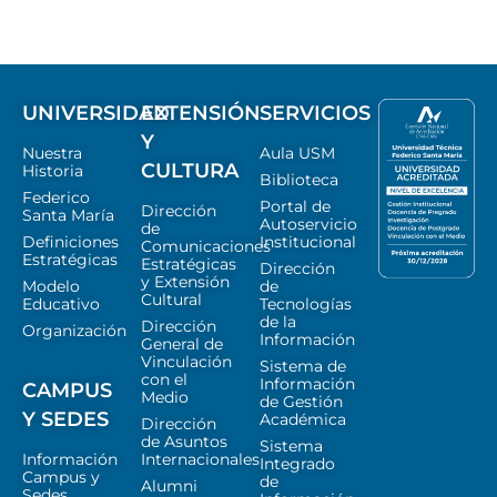
UNIVERSIDAD
EXTENSIÓN
SERVICIOS
Y
Nuestra
Aula USM
CULTURA
Historia
Biblioteca
Federico
Portal de
Dirección
Santa María
Autoservicio
de
Definiciones
Institucional
Comunicaciones
Estratégicas
Estratégicas
Dirección
y Extensión
Modelo
de
Cultural
Educativo
Tecnologías
de la
Dirección
Organización
Información
General de
Vinculación
Sistema de
con el
Información
CAMPUS
Medio
de Gestión
Y SEDES
Académica
Dirección
de Asuntos
Sistema
Información
Internacionales
Integrado
Campus y
de
Alumni
Sedes