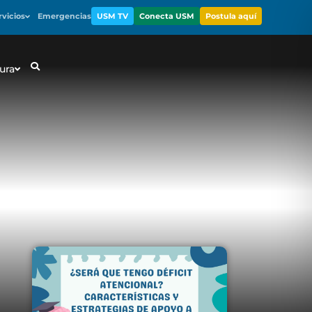
rvicios
Emergencias
USM TV
Conecta USM
Postula aquí
ura