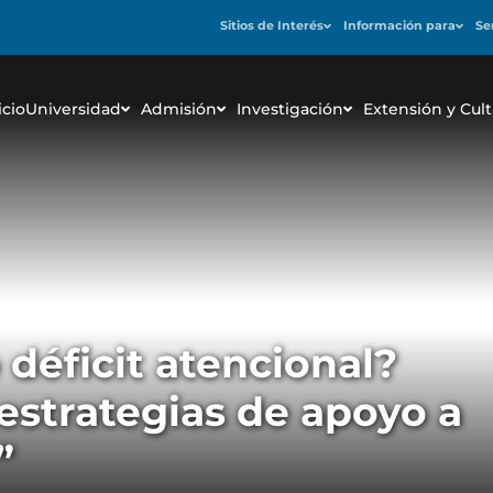
Sitios de Interés
Información para
Se
icio
Universidad
Admisión
Investigación
Extensión y Cult
déficit atencional?
 estrategias de apoyo a
”