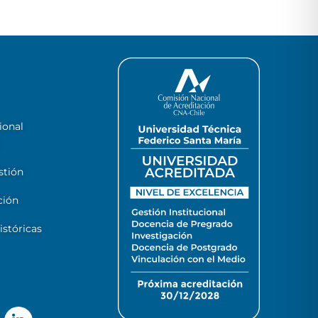
ional
stión
ción
stóricas