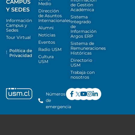
Información
CAMPUS
Medio
de Gestión
Y SEDES
Académica
Dirección
de Asuntos
Sistema
Información
Internacionales
Integrado
Campus y
de
Alumni
Sedes
Información
Noticias
Argos ERP
Tour Virtual
Eventos
Sistema de
Remuneraciones
Radio USM
Política de
Históricas
Privacidad
Cultura
Directorio
USM
USM
Trabaja con
nosotros
Números
de
emergencia