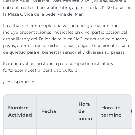
versión de la “Muestra Costumbrista 2025”, que se llevará a
cabo el martes 9 de septiembre, a partir de las 12:30 horas, en
la Plaza Cívica de la Sede Viña del Mar.
La actividad contempla una variada programación que
incluye presentaciones musicales en vivo, participación del
organillero y del Taller de Música JMC, concurso de cueca y
payas, además de comidas típicas, juegos tradicionales, sala
de quietud para el bienestar sensorial y diversas sorpresas.
Será una valiosa instancia para compartir, disfrutar y
fortalecer nuestra identidad cultural.
¡Les esperamos!
Hora
Nombre
Hora de
Fecha
de
U
Actividad
término
inicio