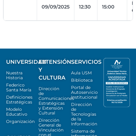
P
09/09/2025
12:30
15:00
C
UNIVERSIDAD
EXTENSIÓN
SERVICIOS
Y
Nuestra
Aula USM
CULTURA
Historia
Biblioteca
Federico
Portal de
Dirección
Santa María
Autoservicio
de
Definiciones
Institucional
Comunicaciones
Estratégicas
Estratégicas
Dirección
y Extensión
Modelo
de
Cultural
Educativo
Tecnologías
de la
Dirección
Organización
Información
General de
Vinculación
Sistema de
con el