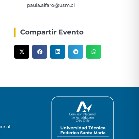
paula.alfaro@usm.cl
Compartir Evento
ional