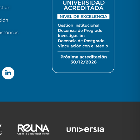
stión
ción
stóricas