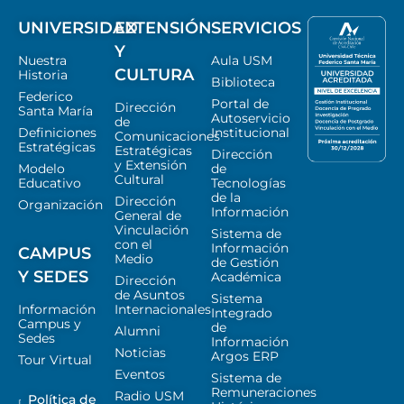
UNIVERSIDAD
EXTENSIÓN
SERVICIOS
Y
Nuestra
Aula USM
CULTURA
Historia
Biblioteca
Federico
Portal de
Dirección
Santa María
Autoservicio
de
Definiciones
Institucional
Comunicaciones
Estratégicas
Estratégicas
Dirección
y Extensión
Modelo
de
Cultural
Educativo
Tecnologías
de la
Dirección
Organización
Información
General de
Vinculación
Sistema de
con el
Información
CAMPUS
Medio
de Gestión
Y SEDES
Académica
Dirección
de Asuntos
Sistema
Información
Internacionales
Integrado
Campus y
de
Alumni
Sedes
Información
Noticias
Argos ERP
Tour Virtual
Eventos
Sistema de
Remuneraciones
Radio USM
Política de