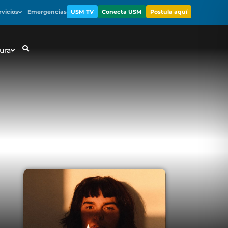
rvicios
Emergencias
USM TV
Conecta USM
Postula aquí
ura