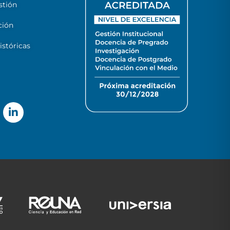
stión
ción
stóricas