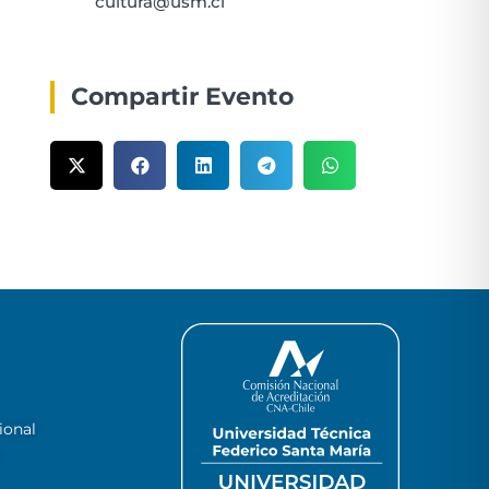
cultura@usm.cl
Compartir Evento
ional