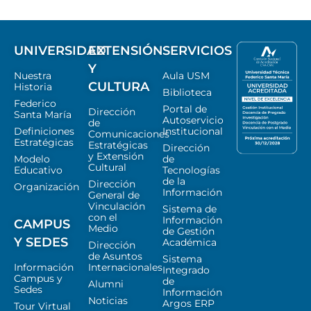
UNIVERSIDAD
EXTENSIÓN
SERVICIOS
Y
Nuestra
Aula USM
CULTURA
Historia
Biblioteca
Federico
Portal de
Dirección
Santa María
Autoservicio
de
Definiciones
Institucional
Comunicaciones
Estratégicas
Estratégicas
Dirección
y Extensión
Modelo
de
Cultural
Educativo
Tecnologías
de la
Dirección
Organización
Información
General de
Vinculación
Sistema de
con el
Información
CAMPUS
Medio
de Gestión
Y SEDES
Académica
Dirección
de Asuntos
Sistema
Información
Internacionales
Integrado
Campus y
de
Alumni
Sedes
Información
Noticias
Argos ERP
Tour Virtual