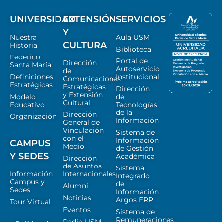
UNIVERSIDAD
EXTENSIÓN
SERVICIOS
Y
Nuestra
Aula USM
CULTURA
Historia
Biblioteca
Federico
Portal de
Dirección
Santa María
Autoservicio
de
Definiciones
Institucional
Comunicaciones
Estratégicas
Estratégicas
Dirección
y Extensión
Modelo
de
Cultural
Educativo
Tecnologías
de la
Dirección
Organización
Información
General de
Vinculación
Sistema de
con el
Información
CAMPUS
Medio
de Gestión
Y SEDES
Académica
Dirección
de Asuntos
Sistema
Información
Internacionales
Integrado
Campus y
de
Alumni
Sedes
Información
Noticias
Argos ERP
Tour Virtual
Eventos
Sistema de
Remuneraciones
Radio USM