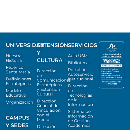
UNIVERSIDAD
EXTENSIÓN
SERVICIOS
Y
Nuestra
Aula USM
CULTURA
Historia
Biblioteca
Federico
Portal de
Dirección
Santa María
Autoservicio
de
Definiciones
Institucional
Comunicaciones
Estratégicas
Estratégicas
Dirección
y Extensión
Modelo
de
Cultural
Educativo
Tecnologías
de la
Dirección
Organización
Información
General de
Vinculación
Sistema de
con el
Información
CAMPUS
Medio
de Gestión
Y SEDES
Académica
Dirección