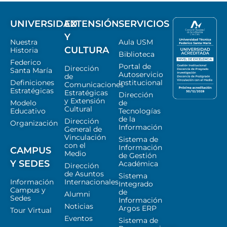
UNIVERSIDAD
EXTENSIÓN
SERVICIOS
Y
Nuestra
Aula USM
CULTURA
Historia
Biblioteca
Federico
Portal de
Dirección
Santa María
Autoservicio
de
Definiciones
Institucional
Comunicaciones
Estratégicas
Estratégicas
Dirección
y Extensión
Modelo
de
Cultural
Educativo
Tecnologías
de la
Dirección
Organización
Información
General de
Vinculación
Sistema de
con el
Información
CAMPUS
Medio
de Gestión
Y SEDES
Académica
Dirección
de Asuntos
Sistema
Información
Internacionales
Integrado
Campus y
de
Alumni
Sedes
Información
Noticias
Argos ERP
Tour Virtual
Eventos
Sistema de