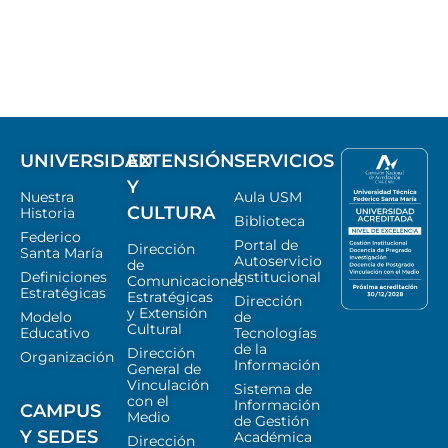
UNIVERSIDAD
EXTENSIÓN
SERVICIOS
Y
Nuestra
Aula USM
CULTURA
Historia
Biblioteca
Federico
Portal de
Dirección
Santa María
Autoservicio
de
Definiciones
Institucional
Comunicaciones
Estratégicas
Estratégicas
Dirección
y Extensión
Modelo
de
Cultural
Educativo
Tecnologías
de la
Dirección
Organización
Información
General de
Vinculación
Sistema de
con el
Información
CAMPUS
Medio
de Gestión
Y SEDES
Académica
Dirección