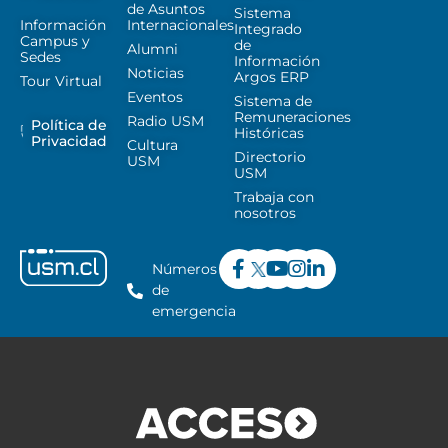
de Asuntos
Sistema
Información
Internacionales
Integrado
Campus y
de
Alumni
Sedes
Información
Noticias
Argos ERP
Tour Virtual
Eventos
Sistema de
Remuneraciones
Radio USM
Política de
Históricas
Privacidad
Cultura
Directorio
USM
USM
Trabaja con
nosotros
Números
de
emergencia