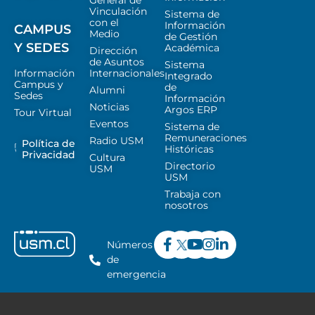
General de
Vinculación
Sistema de
con el
Información
CAMPUS
Medio
de Gestión
Y SEDES
Académica
Dirección
de Asuntos
Sistema
Información
Internacionales
Integrado
Campus y
de
Alumni
Sedes
Información
Noticias
Argos ERP
Tour Virtual
Eventos
Sistema de
Remuneraciones
Radio USM
Política de
Históricas
Privacidad
Cultura
Directorio
USM
USM
Trabaja con
nosotros
Números
de
emergencia