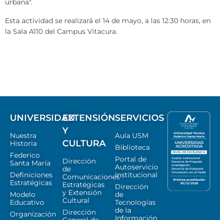
urbana".
Esta actividad se realizará el 14 de mayo, a las 12:30 horas, en
la Sala A110 del Campus Vitacura.
UNIVERSIDAD
EXTENSIÓN
SERVICIOS
Y
Nuestra
Aula USM
CULTURA
Historia
Biblioteca
Federico
Portal de
Dirección
Santa María
Autoservicio
de
Definiciones
Institucional
Comunicaciones
Estratégicas
Estratégicas
Dirección
y Extensión
Modelo
de
Cultural
Educativo
Tecnologías
de la
Dirección
Organización
Información