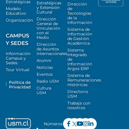
Estratégicas
Estratégicas
Dirección
y Extensión
Modelo
de
Cultural
Educativo
Tecnologías
de la
Dirección
Organización
Información
General de
Vinculación
Sistema de
con el
Información
CAMPUS
Medio
de Gestión
Y SEDES
Académica
Dirección
de Asuntos
Sistema
Información
Internacionales
Integrado
Campus y
de
Alumni
Sedes
Información
Noticias
Argos ERP
Tour Virtual
Eventos
Sistema de
Remuneraciones
Radio USM
Política de
Históricas
Privacidad
Cultura
Directorio
USM
USM
Trabaja con
nosotros
Números