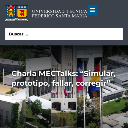
Charla MECTalks: “Simular,
prototipo, fallar, corregir”