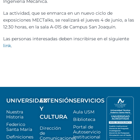
Ingeniería Mecánica.
La actividad, que se enmarca en un nuevo ciclo de
exposiciones MECTalks, se realizará el jueves 4 de junio, a las
12:30 horas, en la sala A-015 de Campus San Joaquín.
Las personas interesadas deben inscribirse en el siguiente
link
.
UNIVERSIDAD
EXTENSIÓN
SERVICIOS
Y
Nuestra
Aula USM
CULTURA
Historia
Biblioteca
Federico
Portal de
Dirección
Santa María
Autoservicio
de
Definiciones
Institucional
Comunicaciones