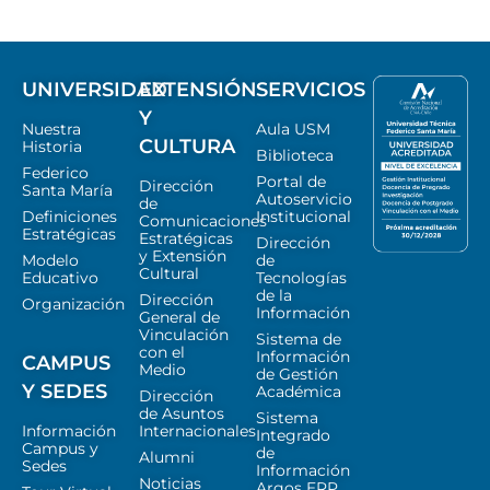
UNIVERSIDAD
EXTENSIÓN
SERVICIOS
Y
Nuestra
Aula USM
CULTURA
Historia
Biblioteca
Federico
Portal de
Dirección
Santa María
Autoservicio
de
Definiciones
Institucional
Comunicaciones
Estratégicas
Estratégicas
Dirección
y Extensión
Modelo
de
Cultural
Educativo
Tecnologías
de la
Dirección
Organización
Información
General de
Vinculación
Sistema de
con el
Información
CAMPUS
Medio
de Gestión
Y SEDES
Académica
Dirección
de Asuntos
Sistema
Información
Internacionales
Integrado
Campus y
de
Alumni
Sedes
Información
Noticias
Argos ERP